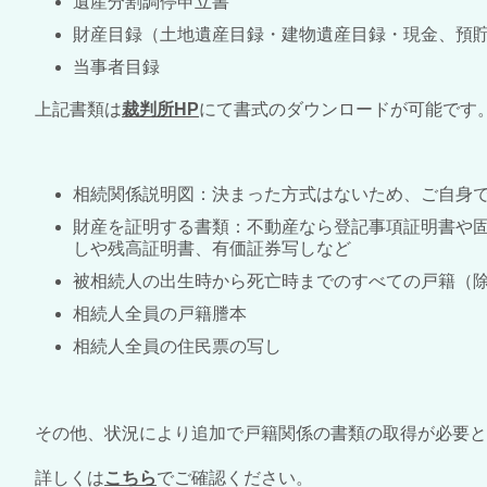
遺産分割調停申立書
財産目録（土地遺産目録・建物遺産目録・現金、預
当事者目録
上記書類は
裁判所HP
にて書式のダウンロードが可能です
相続関係説明図：決まった方式はないため、ご自身
財産を証明する書類：不動産なら登記事項証明書や
しや残高証明書、有価証券写しなど
被相続人の出生時から死亡時までのすべての戸籍（
相続人全員の戸籍謄本
相続人全員の住民票の写し
その他、状況により追加で戸籍関係の書類の取得が必要と
詳しくは
こちら
でご確認ください。