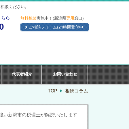
ご相談ください。
こちら
無料相談
実施中！(新潟県
専用
窓口)
0
ご相談フォーム(24時間受付中)
代表者紹介
お問い合わせ
TOP
相続コラム
強い新潟市の税理士が解説いたします