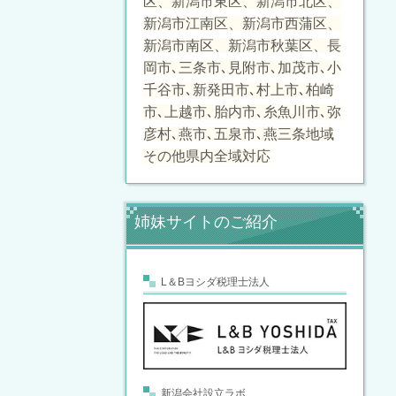
区、新潟市東区、新潟市北区、
新潟市江南区、新潟市西蒲区、
新潟市南区、新潟市秋葉区、長
岡市､三条市､見附市､加茂市､小
千谷市､新発田市､村上市､柏崎
市､上越市､胎内市､糸魚川市､弥
彦村､燕市､五泉市､燕三条地域
その他県内全域対応
姉妹サイトのご紹介
L＆Bヨシダ税理士法人
新潟会社設立ラボ