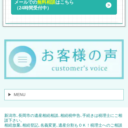
メールでの
無料相談
はこちら
（24時間受付中）
MENU
新潟市､長岡市の遺産相続相談､相続税申告､手続きは税理士にご相
談下さい。
相続放棄､相続登記､名義変更､遺産分割もＯＫ！税理士へのご相談