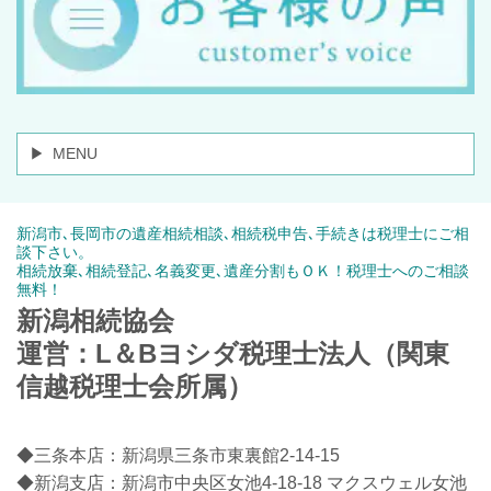
MENU
新潟市､長岡市の遺産相続相談､相続税申告､手続きは税理士にご相
談下さい。
相続放棄､相続登記､名義変更､遺産分割もＯＫ！税理士へのご相談
無料！
新潟相続協会
運営：L＆Bヨシダ税理士法人（関東
信越税理士会所属）
◆三条本店：新潟県三条市東裏館2-14-15
◆新潟支店：新潟市中央区女池4-18-18 マクスウェル女池