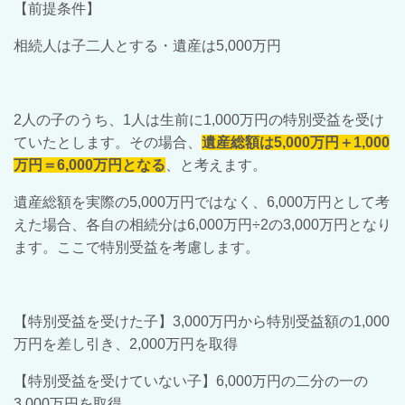
【前提条件】
相続人は子二人とする・遺産は
5,000
万円
2
人の子のうち、
1
人は生前に
1,000
万円の特別受益を受け
ていたとします。その場合、
遺産総額は
5,000
万円＋
1,000
万円＝
6,000
万円となる
、と考えます。
遺産総額を実際の
5,000
万円ではなく、
6,000
万円として考
えた場合、各自の相続分は
6,000
万円÷
2
の
3,000
万円となり
ます。ここで特別受益を考慮します。
【特別受益を受けた子】
3,000
万円から特別受益額の
1,000
万円を差し引き、
2,000
万円を取得
【特別受益を受けていない子】
6,000
万円の二分の一の
3,000
万円を取得