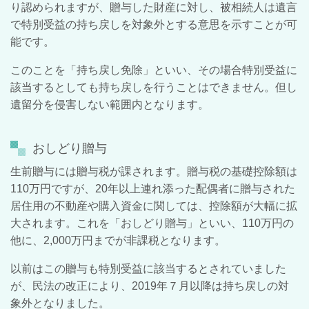
り認められますが、贈与した財産に対し、被相続人は遺言
で特別受益の持ち戻しを対象外とする意思を示すことが可
能です。
このことを「持ち戻し免除」といい、その場合特別受益に
該当するとしても持ち戻しを行うことはできません。但し
遺留分を侵害しない範囲内となります。
おしどり贈与
生前贈与には贈与税が課されます。贈与税の基礎控除額は
110
万円ですが、
20
年以上連れ添った配偶者に贈与された
居住用の不動産や購入資金に関しては、控除額が大幅に拡
大されます。これを「おしどり贈与」といい、
110
万円の
他に、
2,000
万円までが非課税となります。
以前はこの贈与も特別受益に該当するとされていました
が、民法の改正により、
2019
年７月以降は持ち戻しの対
象外となりました。