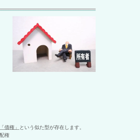
「債権」
という似た型が存在します。
配権