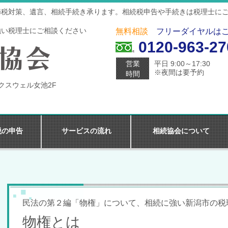
節税対策、遺言、相続手続き承ります。相続税申告や手続きは税理士に
強い税理士にご相談ください
無料相談
フリーダイヤルは
0120-963-27
営業
平日 9:00～17:30
※夜間は要予約
時間
マクスウェル女池2F
税の申告
サービスの流れ
相続協会について
民法の第２編「物権」について、相続に強い新潟市の税
物権とは