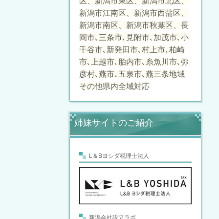
区、新潟市東区、新潟市北区、
新潟市江南区、新潟市西蒲区、
新潟市南区、新潟市秋葉区、長
岡市､三条市､見附市､加茂市､小
千谷市､新発田市､村上市､柏崎
市､上越市､胎内市､糸魚川市､弥
彦村､燕市､五泉市､燕三条地域
その他県内全域対応
姉妹サイトのご紹介
L＆Bヨシダ税理士法人
新潟会社設立ラボ