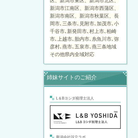
区、新潟市東区、新潟市北区、
新潟市江南区、新潟市西蒲区、
新潟市南区、新潟市秋葉区、長
岡市､三条市､見附市､加茂市､小
千谷市､新発田市､村上市､柏崎
市､上越市､胎内市､糸魚川市､弥
彦村､燕市､五泉市､燕三条地域
その他県内全域対応
姉妹サイトのご紹介
L＆Bヨシダ税理士法人
新潟会社設立ラボ