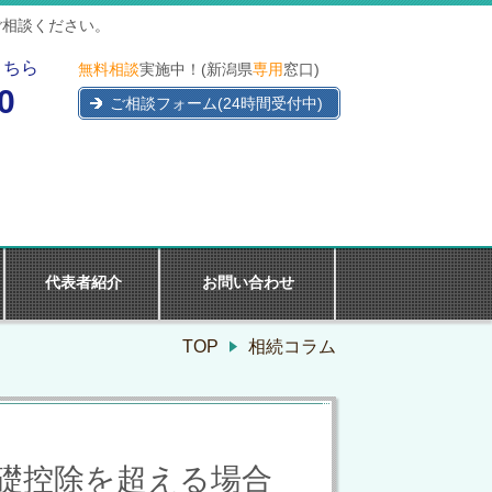
ご相談ください。
こちら
無料相談
実施中！(新潟県
専用
窓口)
0
ご相談フォーム(24時間受付中)
代表者紹介
お問い合わせ
TOP
相続コラム
礎控除を超える場合