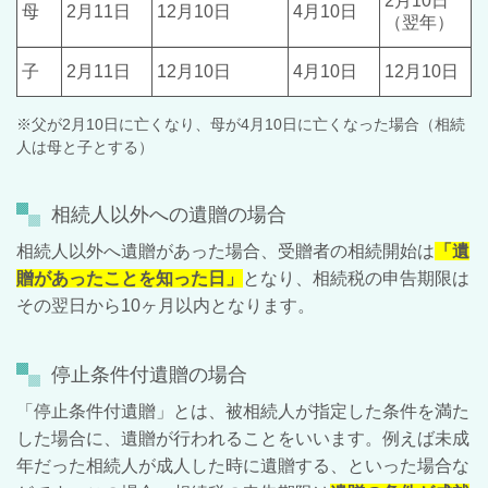
2
月
10
日
母
2
月
11
日
12
月
10
日
4
月
10
日
（翌年）
子
2
月
11
日
12
月
10
日
4
月
10
日
12月
10
日
※父が
2
月
10
日に亡くなり、母が
4
月
10
日に亡くなった場合（相続
人は母と子とする）
相続人以外への遺贈の場合
相続人以外へ遺贈があった場合、受贈者の相続開始は
「遺
贈があったことを知った日」
となり、相続税の申告期限は
その翌日から
10
ヶ月以内となります。
停止条件付遺贈の場合
「停止条件付遺贈」とは、被相続人が指定した条件を満た
した場合に、遺贈が行われることをいいます。例えば未成
年だった相続人が成人した時に遺贈する、といった場合な