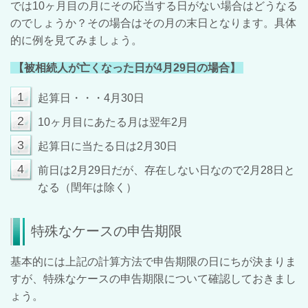
では
10
ヶ月目の月にその応当する日がない場合はどうなる
のでしょうか？その場合はその月の末日となります。具体
的に例を見てみましょう。
【被相続人が亡くなった日が
4
月
29
日の場合】
1
起算日・・・4月30日
2
10
ヶ月目にあたる月は翌年
2
月
3
起算日に当たる日は
2
月
30
日
4
前日は
2
月
29
日だが、存在しない日なので
2
月
28
日と
なる（閏年は除く）
特殊なケースの申告期限
基本的には上記の計算方法で申告期限の日にちが決まりま
すが、特殊なケースの申告期限について確認しておきまし
ょう。