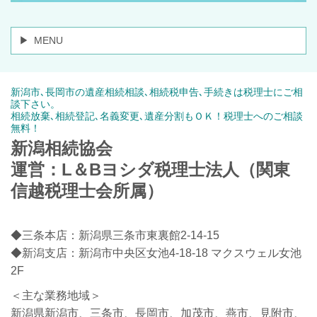
MENU
新潟市､長岡市の遺産相続相談､相続税申告､手続きは税理士にご相
談下さい。
相続放棄､相続登記､名義変更､遺産分割もＯＫ！税理士へのご相談
無料！
新潟相続協会
運営：L＆Bヨシダ税理士法人（関東
信越税理士会所属）
◆三条本店：新潟県三条市東裏館2-14-15
◆新潟支店：新潟市中央区女池4-18-18 マクスウェル女池
2F
＜主な業務地域＞
新潟県新潟市、三条市、長岡市、加茂市、燕市、見附市、