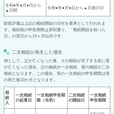
令和●年●月●日から
令和●年●月●日から▲日後の日
▲日間
財産評価は上記の相続開始の日付を基準として行われま
す。相続税の申告期限は原則通り、「相続開始を知った
日」の翌日から
10
ヶ月以内です。
二次相続が発生した場合
例として、父が亡くなった後、その相続が完了する前に母
が亡くなった場合、父の相続が一次相続、母の相続が二次
相続となります。この場合、母の一次相続の申告期限は母
の死亡後
10
か月となります。
相
一次相続
一次相続申告期
二次相続
一次相続
続
の起算日
限（当初）
の開始日
申告期限
人