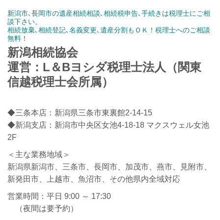
新潟市､長岡市の遺産相続相談､相続税申告､手続きは税理士にご相
談下さい。
相続放棄､相続登記､名義変更､遺産分割もＯＫ！税理士へのご相談
無料！
新潟相続協会
運営：L＆Bヨシダ税理士法人（関東
信越税理士会所属）
◆三条本店：新潟県三条市東裏館2-14-15
◆新潟支店：新潟市中央区女池4-18-18 マクスウェル女池
2F
＜主な業務地域＞
新潟県新潟市、三条市、長岡市、加茂市、燕市、見附市、
新発田市、上越市、魚沼市、その他県内全域対応
営業時間：平日 9:00 ～ 17:30
（夜間は要予約）