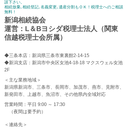
談下さい。
相続放棄､相続登記､名義変更､遺産分割もＯＫ！税理士へのご相談
無料！
新潟相続協会
運営：L＆Bヨシダ税理士法人（関東
信越税理士会所属）
◆三条本店：新潟県三条市東裏館2-14-15
◆新潟支店：新潟市中央区女池4-18-18 マクスウェル女池
2F
＜主な業務地域＞
新潟県新潟市、三条市、長岡市、加茂市、燕市、見附市、
新発田市、上越市、魚沼市、その他県内全域対応
営業時間：平日 9:00 ～ 17:30
（夜間は要予約）
＜連絡先＞