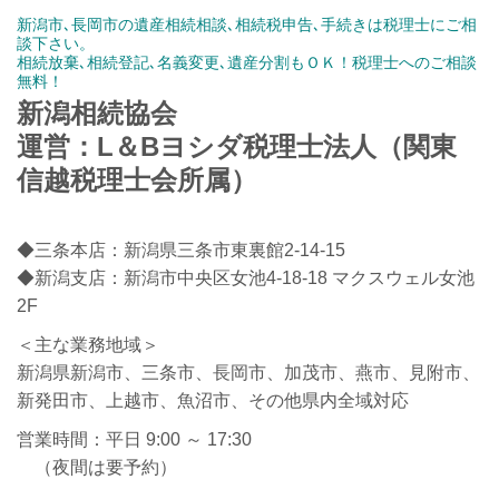
新潟市､長岡市の遺産相続相談､相続税申告､手続きは税理士にご相
談下さい。
相続放棄､相続登記､名義変更､遺産分割もＯＫ！税理士へのご相談
無料！
新潟相続協会
運営：L＆Bヨシダ税理士法人（関東
信越税理士会所属）
◆三条本店：新潟県三条市東裏館2-14-15
◆新潟支店：新潟市中央区女池4-18-18 マクスウェル女池
2F
＜主な業務地域＞
新潟県新潟市、三条市、長岡市、加茂市、燕市、見附市、
新発田市、上越市、魚沼市、その他県内全域対応
営業時間：平日 9:00 ～ 17:30
（夜間は要予約）