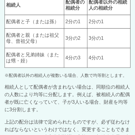
配偶者の
配偶者以外の相続
相続人
相続分
人の相続分
配偶者と子（または孫）
2分の1
2分の1
配偶者と親（または祖父
3分の2
3分の1
母、曾祖父母）
配偶者と兄弟姉妹（また
4分の3
4分の1
は甥・姪）
※配偶者以外の相続人が複数いる場合、人数で均等割とします。
相続人として配偶者が含まれない場合は、同順位の相続人
の人数により均等に分配します。例えば、被相続人の配偶
者が既に亡くなっていて、子が
3
人いる場合、財産を均等
に
3
分割します。
上記の配分は法律で定められたものですが、必ず従わなけ
ればならないというわけではなく、変更することもできま