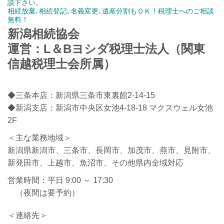
談下さい。
相続放棄､相続登記､名義変更､遺産分割もＯＫ！税理士へのご相談
無料！
新潟相続協会
運営：L＆Bヨシダ税理士法人（関東
信越税理士会所属）
◆三条本店：新潟県三条市東裏館2-14-15
◆新潟支店：新潟市中央区女池4-18-18 マクスウェル女池
2F
＜主な業務地域＞
新潟県新潟市、三条市、長岡市、加茂市、燕市、見附市、
新発田市、上越市、魚沼市、その他県内全域対応
営業時間：平日 9:00 ～ 17:30
（夜間は要予約）
＜連絡先＞