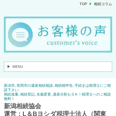
TOP
相続コラム
MENU
新潟市､長岡市の遺産相続相談､相続税申告､手続きは税理士にご相
談下さい。
相続放棄､相続登記､名義変更､遺産分割もＯＫ！税理士へのご相談
無料！
新潟相続協会
運営：L＆Bヨシダ税理士法人（関東