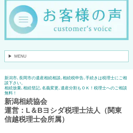
MENU
新潟市､長岡市の遺産相続相談､相続税申告､手続きは税理士にご相
談下さい。
相続放棄､相続登記､名義変更､遺産分割もＯＫ！税理士へのご相談
無料！
新潟相続協会
運営：L＆Bヨシダ税理士法人（関東
信越税理士会所属）