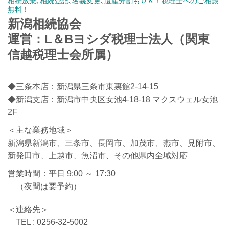
相続放棄､相続登記､名義変更､遺産分割もＯＫ！税理士へのご相談
無料！
新潟相続協会
運営：L＆Bヨシダ税理士法人（関東
信越税理士会所属）
◆三条本店：新潟県三条市東裏館2-14-15
◆新潟支店：新潟市中央区女池4-18-18 マクスウェル女池
2F
＜主な業務地域＞
新潟県新潟市、三条市、長岡市、加茂市、燕市、見附市、
新発田市、上越市、魚沼市、その他県内全域対応
営業時間：平日 9:00 ～ 17:30
（夜間は要予約）
＜連絡先＞
TEL : 0256-32-5002