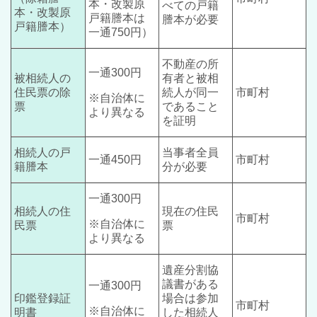
本・改製原
べての戸籍
本・改製原
戸籍謄本は
謄本が必要
戸籍謄本）
一通750円）
不動産の所
一通300円
被相続人の
有者と被相
住民票の除
続人が同一
市町村
※自治体に
票
であること
より異なる
を証明
相続人の戸
当事者全員
一通450円
市町村
籍謄本
分が必要
一通300円
相続人の住
現在の住民
市町村
※自治体に
民票
票
より異なる
遺産分割協
議書がある
一通300円
印鑑登録証
場合は参加
市町村
※自治体に
明書
した相続人