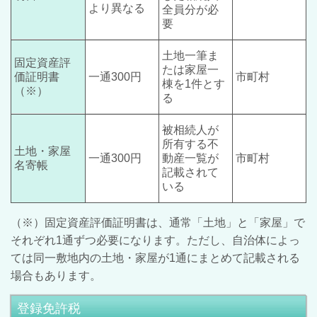
より異なる
全員分が必
要
土地一筆ま
固定資産評
たは家屋一
価証明書
一通300円
市町村
棟を1件とす
（※）
る
被相続人が
所有する不
土地・家屋
一通300円
動産一覧が
市町村
名寄帳
記載されて
いる
（※）固定資産評価証明書は、通常「土地」と「家屋」で
それぞれ1通ずつ必要になります。ただし、自治体によっ
ては同一敷地内の土地・家屋が1通にまとめて記載される
場合もあります。
登録免許税