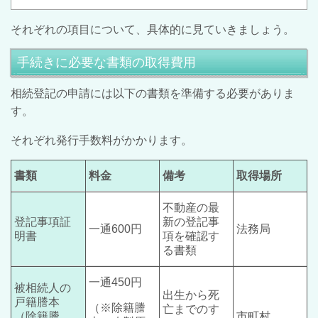
それぞれの項目について、具体的に見ていきましょう。
手続きに必要な書類の取得費用
相続登記の申請には以下の書類を準備する必要がありま
す。
それぞれ発行手数料がかかります。
書類
料金
備考
取得場所
不動産の最
登記事項証
新の登記事
一通600円
法務局
明書
項を確認す
る書類
一通450円
被相続人の
出生から死
戸籍謄本
（※除籍謄
亡までのす
（除籍謄
市町村