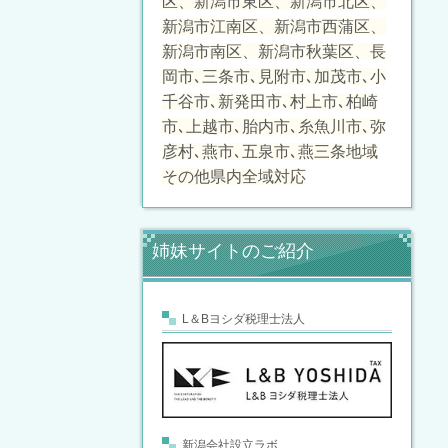
区、新潟市東区、新潟市北区、
新潟市江南区、新潟市西蒲区、
新潟市南区、新潟市秋葉区、長
岡市､三条市､見附市､加茂市､小
千谷市､新発田市､村上市､柏崎
市､上越市､胎内市､糸魚川市､弥
彦村､燕市､五泉市､燕三条地域
その他県内全域対応
姉妹サイトのご紹介
L＆Bヨシダ税理士法人
新潟会社設立ラボ