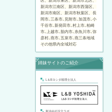
区、新潟市東区、新潟市北区、
新潟市江南区、新潟市西蒲区、
新潟市南区、新潟市秋葉区、長
岡市､三条市､見附市､加茂市､小
千谷市､新発田市､村上市､柏崎
市､上越市､胎内市､糸魚川市､弥
彦村､燕市､五泉市､燕三条地域
その他県内全域対応
姉妹サイトのご紹介
L＆Bヨシダ税理士法人
新潟会社設立ラボ