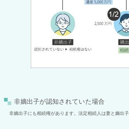
非嫡出子が認知されていた場合
非嫡出子にも相続権があります。法定相続人は妻と嫡出子