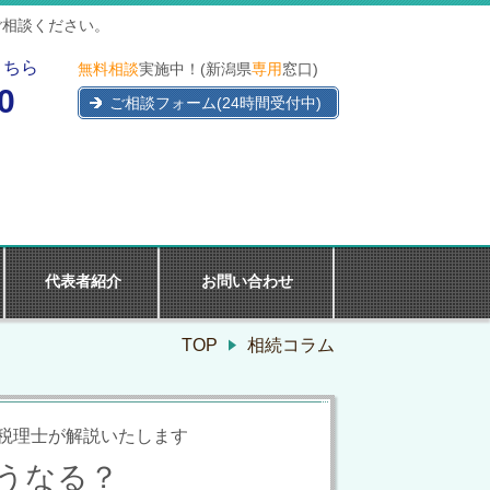
ご相談ください。
こちら
無料相談
実施中！(新潟県
専用
窓口)
0
ご相談フォーム(24時間受付中)
代表者紹介
お問い合わせ
TOP
相続コラム
税理士が解説いたします
うなる？