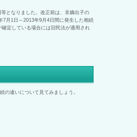
同等となりました。改正前は、非嫡出子の
年
7
月
1
日～
2013
年
9
月
4
日間に発生した相続
係が確定している場合に
は旧民法が適用され
続の違いについて見てみましょう。