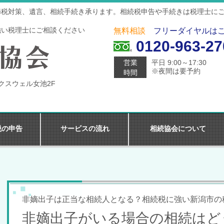
節税対策、遺言、相続手続き承ります。相続税申告や手続きは税理士に
強い税理士にご相談ください
無料相談
フリーダイヤルは
0120-963-27
営業
平日 9:00～17:30
※夜間は要予約
時間
マクスウェル女池2F
税の申告
サービスの流れ
相続協会について
非嫡出子は正当な相続人となる？相続税に強い新潟市の
非嫡出子がいる場合の相続はど