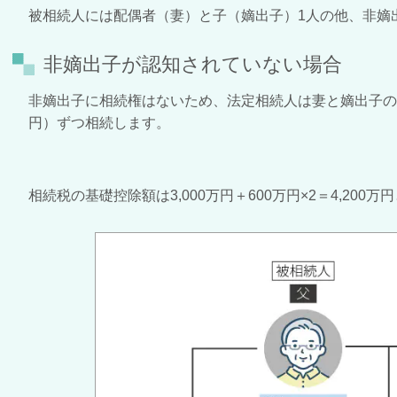
被相続人には配偶者（妻）と子（嫡出子）
1
人の他、非嫡
非嫡出子が認知されていない場合
非嫡出子に相続権はないため、法定相続人は妻と嫡出子の
円）ずつ相続します。
相続税の基礎控除額は
3,000
万円＋
600
万円×
2
＝
4,200
万円