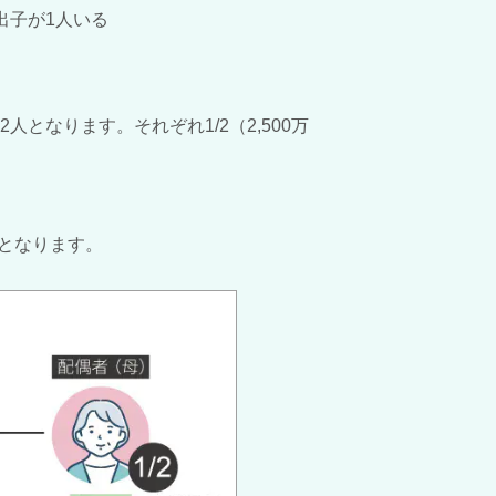
出子が
1
人いる
2
人となります。それぞれ
1/2
（
2,500
万
となります。