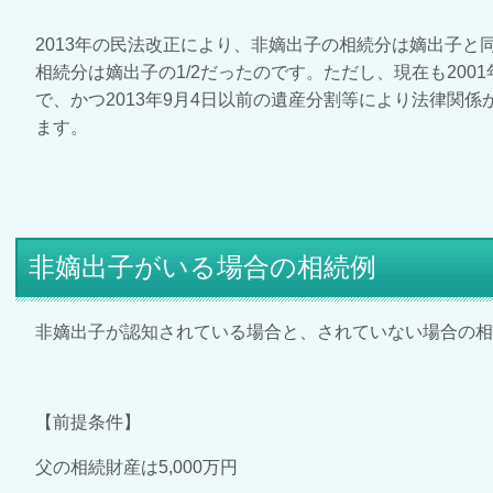
2013
年の民法改正により、非嫡出子の相続分は嫡出子と
相続分は嫡出子の
1/2
だったのです。ただし、現在も
2001
で、
かつ2013年9月4日以前の遺産分割等により法律関
ます。
非嫡出子がいる場合の相続例
非嫡出子が認知されている場合と、されていない場合の相
【前提条件】
父の相続財産は
5,000
万円