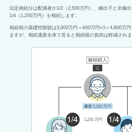
法定相続分は配偶者が
1/2
（
2,500
万円）、嫡出子と非嫡出
1/4
（
1,250
万円）を相続します。
相続税の基礎控除額は
3,000
万円＋
600
万円×
3
＝
4,800
万円
ますが、相続遺産全体で見ると相続税の負担は軽減されま